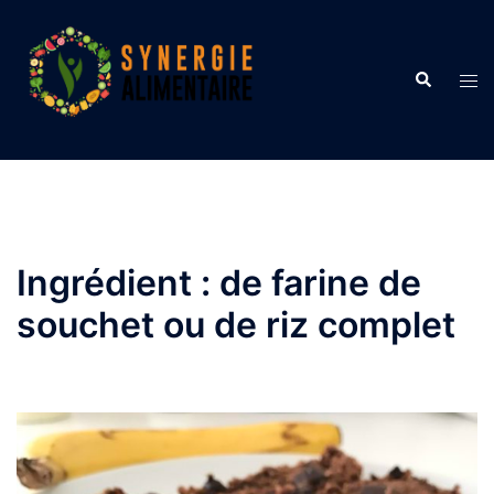
Aller
au
contenu
Recherche
Ouvr
le
men
Ingrédient :
de farine de
souchet ou de riz complet