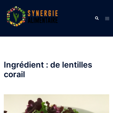
Aller
au
contenu
Recherche
Ouvr
le
men
Ingrédient :
de lentilles
corail