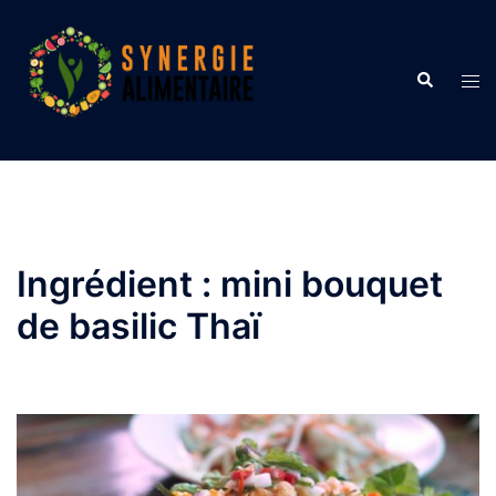
Aller
au
contenu
Recherche
Ouvr
le
men
Ingrédient :
mini bouquet
de basilic Thaï