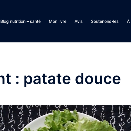
Blog nutrition – santé
Mon livre
Avis
Soutenons-les
À
nt :
patate douce