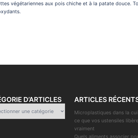
ettes végétariennes aux pois chiche et à la patate douce. To
oxydants.
GORIE D’ARTICLES
ARTICLES RÉCENT
rie
Microplastiques dans la cui
es
ce que vos ustensiles libèr
vraiment
Quels aliments associer po