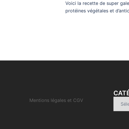
Voici la recette de super gal
protéines végétales et d’anti
CATÉ
Mentions légales et CGV
Catégo
d’articl