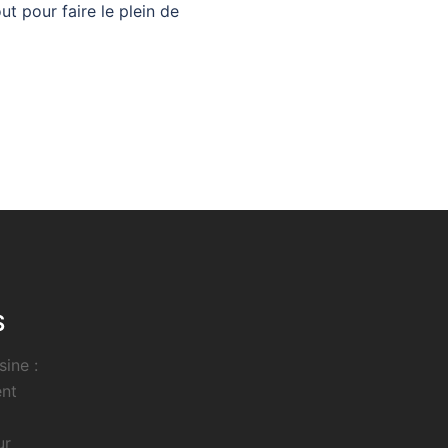
ut pour faire le plein de
S
sine :
ent
ur