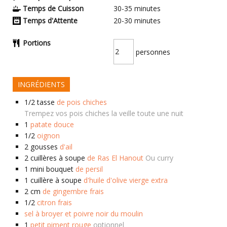
Temps de Cuisson
30-35
minutes
Temps d'Attente
20-30
minutes
Portions
personnes
INGRÉDIENTS
1/2
tasse
de pois chiches
Trempez vos pois chiches la veille toute une nuit
1
patate douce
1/2
oignon
2
gousses
d'ail
2
cuillères à soupe
de Ras El Hanout
Ou curry
1
mini bouquet
de persil
1
cuillère à soupe
d'huile d'olive vierge extra
2
cm
de gingembre frais
1/2
citron frais
sel à broyer et poivre noir du moulin
1
petit piment rouge
optionnel