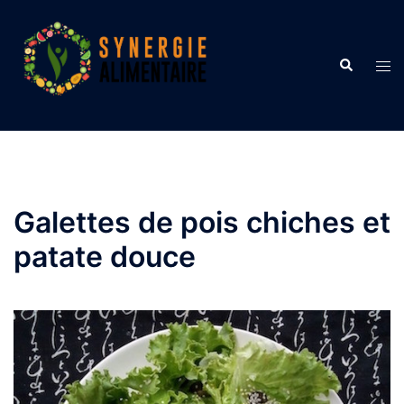
Aller
au
contenu
Recherche
Ouvr
le
men
Galettes de pois chiches et
patate douce