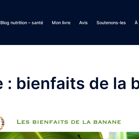
Blog nutrition – santé
Mon livre
Avis
Soutenons-les
À
e :
bienfaits de la