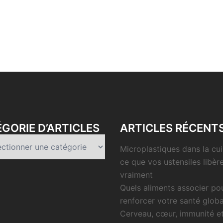
GORIE D’ARTICLES
ARTICLES RÉCENT
rie
Microplastiques dans la cui
es
ce que vos ustensiles libèr
vraiment
Quels aliments associer po
renforcer votre santé globa
Cerveau, cœur, immunité e