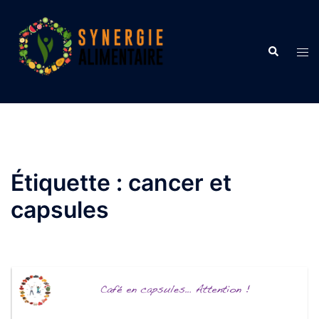
Aller
au
contenu
Recherche
Ouvr
le
men
Étiquette :
cancer et
capsules