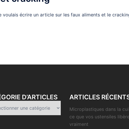
voulais écrire un article sur les faux aliments et le cracking.
GORIE D’ARTICLES
ARTICLES RÉCENT
rie
Microplastiques dans la cui
es
ce que vos ustensiles libèr
vraiment