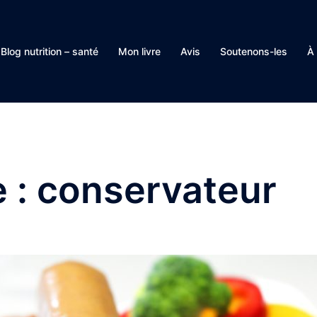
Blog nutrition – santé
Mon livre
Avis
Soutenons-les
À
e :
conservateur