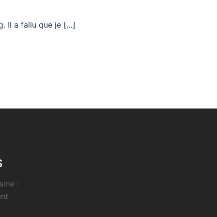
 Il a fallu que je […]
S
sine :
ent