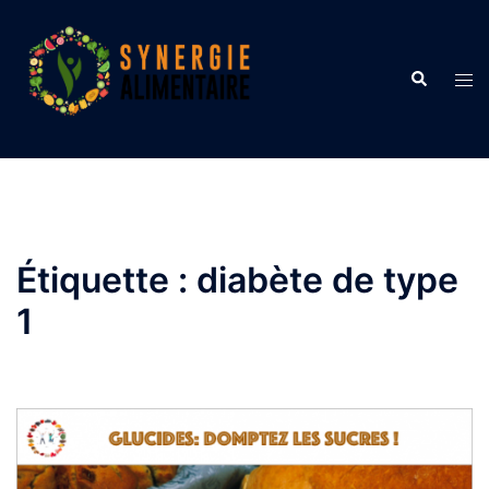
Aller
au
contenu
Recherche
Ouvr
le
men
Étiquette :
diabète de type
1