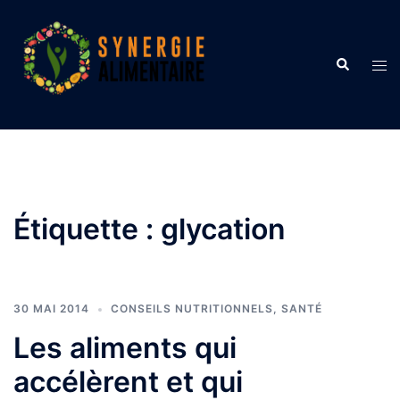
Aller
au
contenu
Recherche
Ouvr
le
men
Étiquette :
glycation
30 MAI 2014
CONSEILS NUTRITIONNELS
,
SANTÉ
Les aliments qui
accélèrent et qui