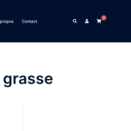
0
Rechercher
 propos
Contact
 grasse