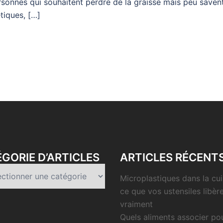
sonnes qui souhaitent perdre de la graisse mais peu savent 
tiques, […]
GORIE D’ARTICLES
ARTICLES RÉCENT
rie
Microplastiques dans la cui
es
ce que vos ustensiles libèr
vraiment
Quels aliments associer po