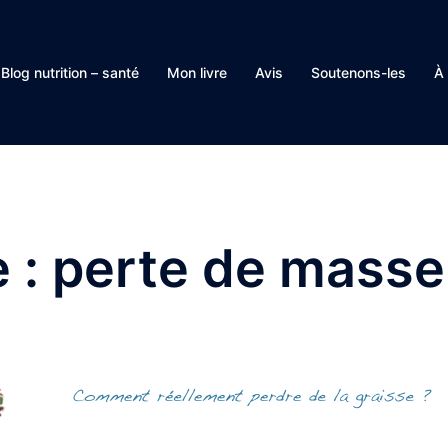
Blog nutrition – santé
Mon livre
Avis
Soutenons-les
À
e :
perte de masse