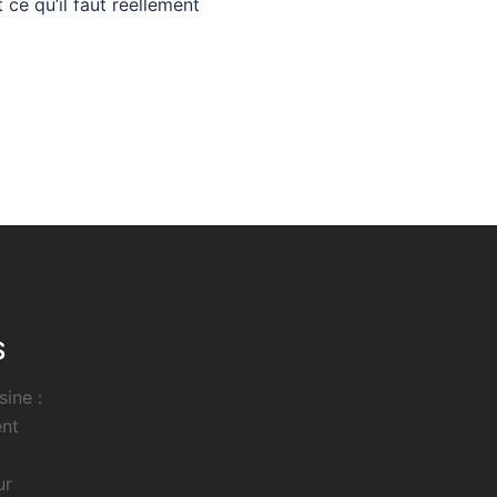
ce qu’il faut réellement
S
sine :
ent
ur