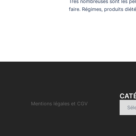
Très nombreuses sont les per
faire. Régimes, produits diété
CATÉ
Mentions légales et CGV
Catégo
d’articl