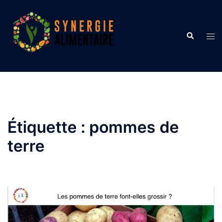
Aller
au
contenu
Recherche
Ouvr
le
men
Étiquette :
pommes de
terre