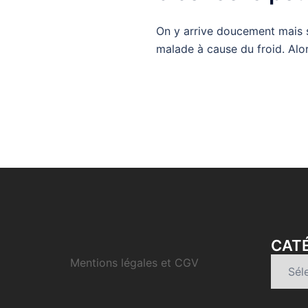
On y arrive doucement mais s
malade à cause du froid. Alo
CATÉ
Mentions légales et CGV
Catégo
d’articl