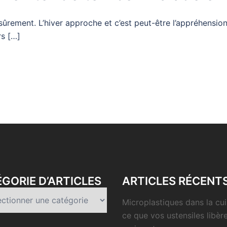
ûrement. L’hiver approche et c’est peut-être l’appréhensio
rs […]
GORIE D’ARTICLES
ARTICLES RÉCENT
rie
Microplastiques dans la cui
es
ce que vos ustensiles libèr