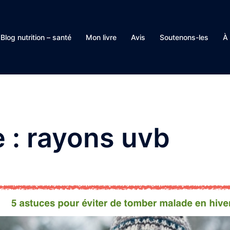
Blog nutrition – santé
Mon livre
Avis
Soutenons-les
À
e :
rayons uvb