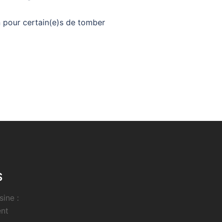
n pour certain(e)s de tomber
S
sine :
ent