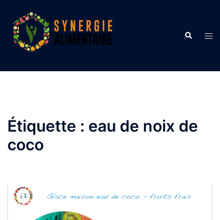
Aller
au
contenu
Recherche
Ouvr
le
men
Étiquette :
eau de noix de
coco