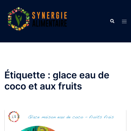
Aller
au
contenu
Recherche
Ouvr
le
men
Étiquette :
glace eau de
coco et aux fruits