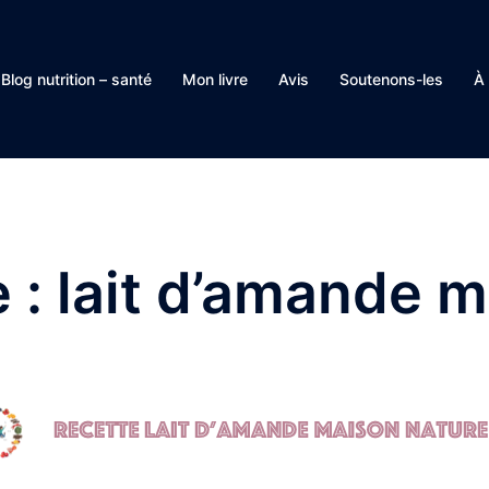
Blog nutrition – santé
Mon livre
Avis
Soutenons-les
À
e :
lait d’amande 