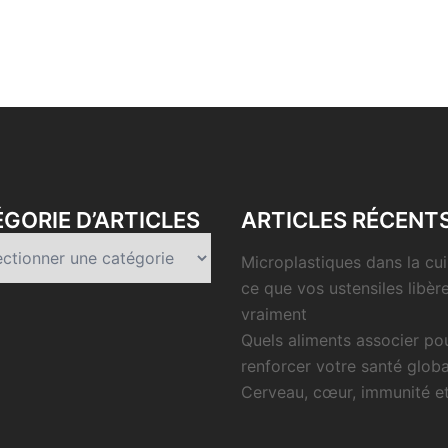
GORIE D’ARTICLES
ARTICLES RÉCENT
rie
Microplastiques dans la cui
es
ce que vos ustensiles libèr
vraiment
Quels aliments associer po
renforcer votre santé globa
Cerveau, cœur, immunité e