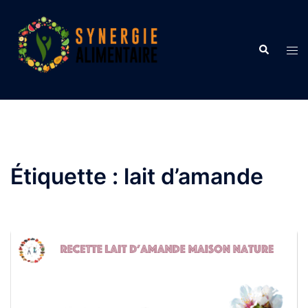
Aller
au
contenu
Recherche
Ouvr
le
men
Étiquette :
lait d’amande