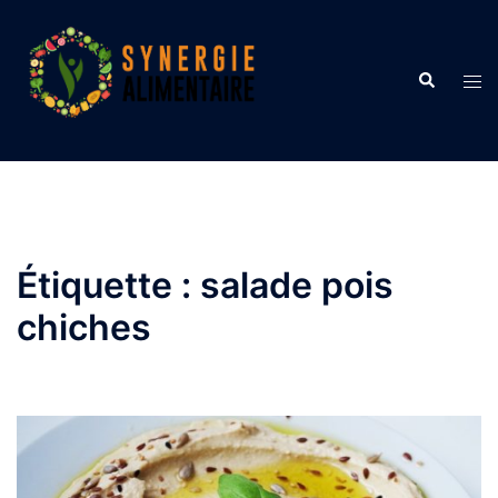
Aller
au
contenu
Recherche
Ouvr
le
men
Étiquette :
salade pois
chiches