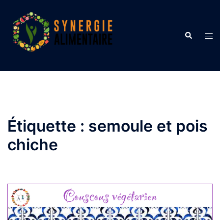
Aller
au
contenu
Recherche
Ouvr
le
men
Étiquette :
semoule et pois
chiche