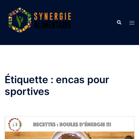
Aller
au
contenu
Recherche
Ouvr
le
men
Étiquette :
encas pour
sportives