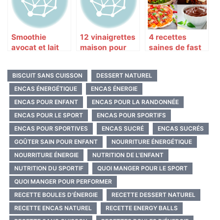
Smoothie
12 vinaigrettes
4 recettes
avocat et lait
maison pour
saines de fast
d’amande
votre santé et
food
votre ligne
BISCUIT SANS CUISSON
DESSERT NATUREL
ENCAS ÉNERGÉTIQUE
ENCAS ÉNERGIE
ENCAS POUR ENFANT
ENCAS POUR LA RANDONNÉE
ENCAS POUR LE SPORT
ENCAS POUR SPORTIFS
ENCAS POUR SPORTIVES
ENCAS SUCRÉ
ENCAS SUCRÉS
GOÛTER SAIN POUR ENFANT
NOURRITURE ÉNERGÉTIQUE
NOURRITURE ÉNERGIE
NUTRITION DE L'ENFANT
NUTRITION DU SPORTIF
QUOI MANGER POUR LE SPORT
QUOI MANGER POUR PERFORMER
RECETTE BOULES D'ÉNERGIE
RECETTE DESSERT NATUREL
RECETTE ENCAS NATUREL
RECETTE ENERGY BALLS