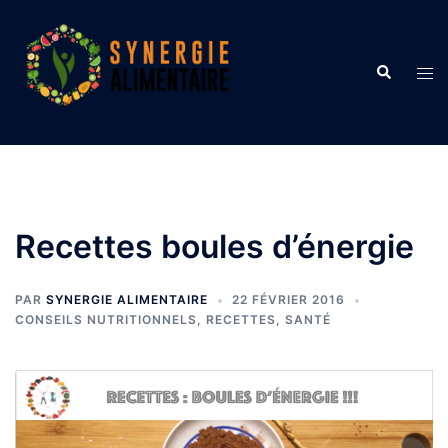
Aller
au
contenu
Recherche
Ouvr
le
men
Recettes boules d’énergie
PAR
SYNERGIE ALIMENTAIRE
22 FÉVRIER 2016
CONSEILS NUTRITIONNELS
,
RECETTES
,
SANTÉ