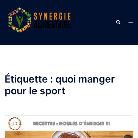
Aller
au
contenu
Recherche
Ouvr
le
men
Étiquette :
quoi manger
pour le sport