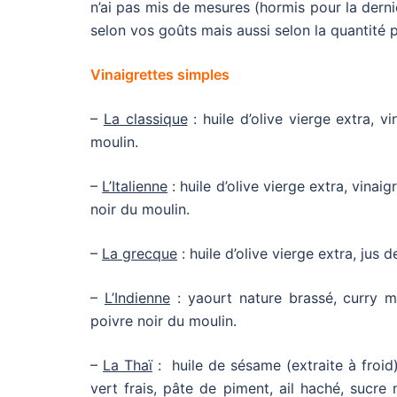
n’ai pas mis de mesures (hormis pour la derni
selon vos goûts mais aussi selon la quantité 
Vinaigrettes simples
–
La classique
: huile d’olive vierge extra, v
moulin.
–
L’Italienne
: huile d’olive vierge extra, vinai
noir du moulin.
–
La grecque
: huile d’olive vierge extra, jus d
–
L’Indienne
: yaourt nature brassé, curry mo
poivre noir du moulin.
–
La Thaï
: huile de sésame (extraite à froid)
vert frais, pâte de piment, ail haché, sucre