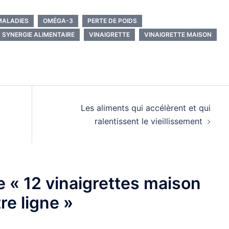
aleur
nnelle
MALADIES
OMÉGA-3
PERTE DE POIDS
SYNERGIE ALIMENTAIRE
VINAIGRETTE
VINAIGRETTE MAISON
Les aliments qui accélèrent et qui
ralentissent le vieillissement
de «
12 vinaigrettes maison
re ligne
»