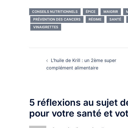
graines de Chia
haute v
nutritio
CONSEILS NUTRITIONNELS
ÉPICE
MAIGRIR
PRÉVENTION DES CANCERS
RÉGIME
SANTÉ
VINAIGRETTES
Navigation
L’huile de Krill : un 2ème super
d’article
complément alimentaire
5 réflexions au sujet 
pour votre santé et vot