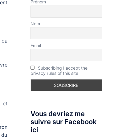
Prénom
ient
Nom
r du
Email
ivre
Subscribing I accept the
privacy rules of this site
 et
Vous devriez me
suivre sur Facebook
tron
ici
r du