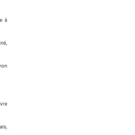
re à
iné,
 non
ivre
ais,