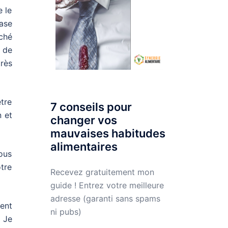
e le
base
rché
 de
très
tre
7 conseils pour
 et
changer vos
mauvaises habitudes
alimentaires
vous
otre
Recevez gratuitement mon
guide ! Entrez votre meilleure
adresse (garanti sans spams
ent
ni pubs)
. Je