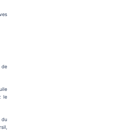
ives
e de
ile
z le
r du
il,