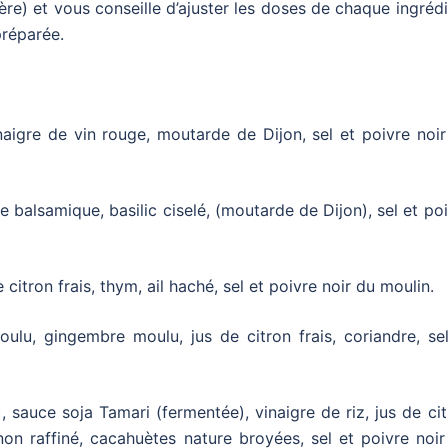
ère) et vous conseille d’ajuster les doses de chaque ingréd
préparée.
inaigre de vin rouge, moutarde de Dijon, sel et poivre noi
gre balsamique, basilic ciselé, (moutarde de Dijon), sel et po
e citron frais, thym, ail haché, sel et poivre noir du moulin.
ulu, gingembre moulu, jus de citron frais, coriandre, sel
, sauce soja Tamari (fermentée), vinaigre de riz, jus de ci
 non raffiné, cacahuètes nature broyées, sel et poivre noi