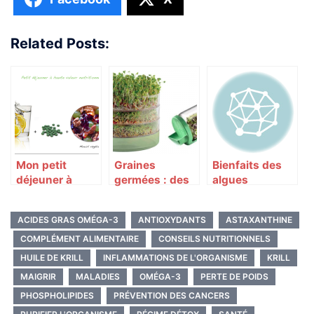
Related Posts:
Mon petit
Graines
Bienfaits des
déjeuner à
germées : des
algues
haute valeur
vertus
comestibles
nutritionnelle
incroyables
pour la santé
ACIDES GRAS OMÉGA-3
ANTIOXYDANTS
ASTAXANTHINE
pour la santé
COMPLÉMENT ALIMENTAIRE
CONSEILS NUTRITIONNELS
HUILE DE KRILL
INFLAMMATIONS DE L'ORGANISME
KRILL
MAIGRIR
MALADIES
OMÉGA-3
PERTE DE POIDS
PHOSPHOLIPIDES
PRÉVENTION DES CANCERS