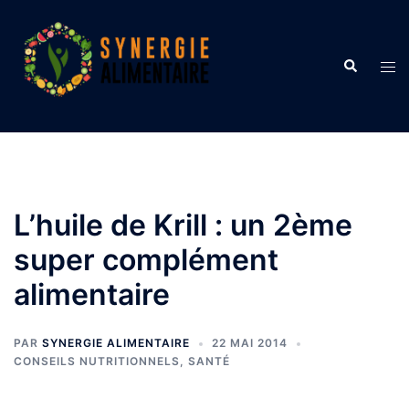
Aller
au
contenu
Recherche
Ouvr
le
men
L’huile de Krill : un 2ème
super complément
alimentaire
PAR
SYNERGIE ALIMENTAIRE
22 MAI 2014
CONSEILS NUTRITIONNELS
,
SANTÉ