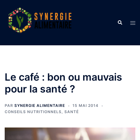
Aller
au
contenu
Recherche
Ouvr
le
men
Le café : bon ou mauvais
pour la santé ?
PAR
SYNERGIE ALIMENTAIRE
15 MAI 2014
CONSEILS NUTRITIONNELS
,
SANTÉ