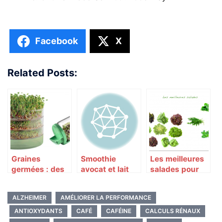
Facebook
X
Related Posts:
Graines
Smoothie
Les meilleures
germées : des
avocat et lait
salades pour
vertus
d’amande
votre santé
incroyables
ALZHEIMER
AMÉLIORER LA PERFORMANCE
pour la santé
ANTIOXYDANTS
CAFÉ
CAFÉINE
CALCULS RÉNAUX