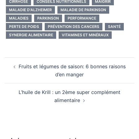
CIRRHOSE
CONSEILS NUTRITIONNELS
MAIGRIR
MALADIE D'ALZHEIMER
MALADIE DE PARKINSON
MALADIES
PARKINSON
PERFORMANCE
PERTE DE POIDS
PRÉVENTION DES CANCERS
SANTÉ
SYNERGIE ALIMENTAIRE
VITAMINES ET MINÉRAUX
Navigation
Fruits et légumes de saison: 6 bonnes raisons
d’article
d’en manger
L’huile de Krill : un 2ème super complément
alimentaire