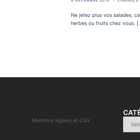
6 DÉCEMBRE 2015
CONSEILS
Ne jetez plus vos salades, c
herbes ou fruits chez vous. [
CATÉ
Mentions légales et CGV
Catégo
d’articl