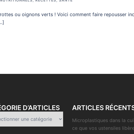
 NUTRITIONNELS
,
RECETTES
,
SANTÉ
arottes ou oignons verts ! Voici comment faire repousser in
…]
GORIE D’ARTICLES
ARTICLES RÉCENT
rie
Microplastiques dans la cui
es
ce que vos ustensiles libèr