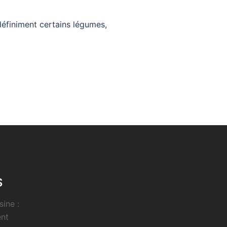
définiment certains légumes,
S
sine :
ent