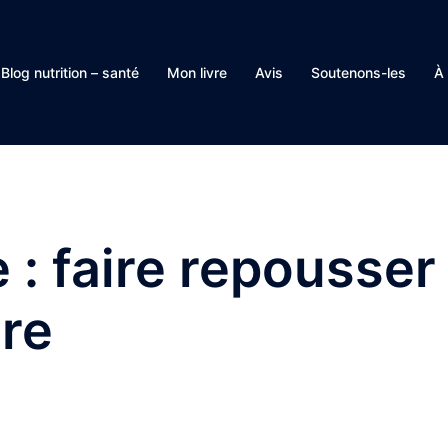
Blog nutrition – santé
Mon livre
Avis
Soutenons-les
À
e :
faire repousser
re