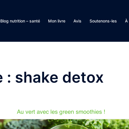
Blog nutrition – santé
Mon livre
Avis
Soutenons-les
À
e :
shake detox