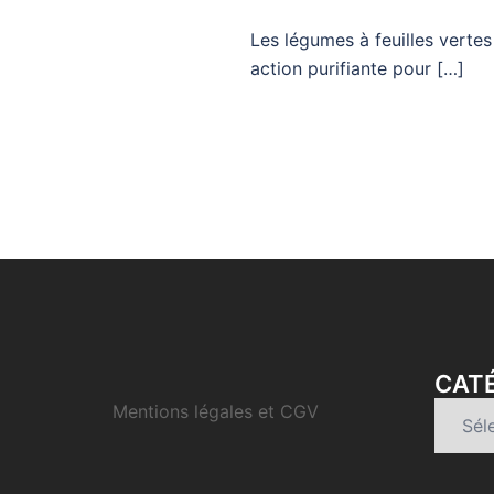
Les légumes à feuilles verte
action purifiante pour […]
CATÉ
Mentions légales et CGV
Catégo
d’articl