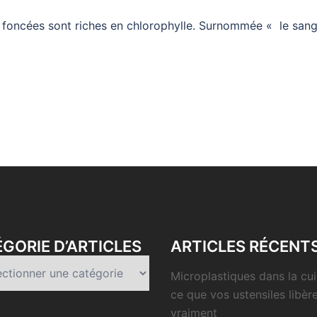
s foncées sont riches en chlorophylle. Surnommée « le sang 
GORIE D’ARTICLES
ARTICLES RÉCENT
rie
Microplastiques dans la cui
es
ce que vos ustensiles libèr
vraiment