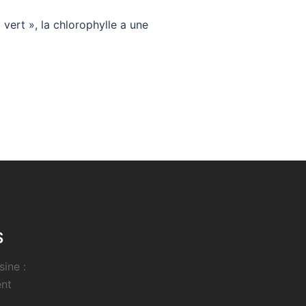
vert », la chlorophylle a une
S
sine :
ent