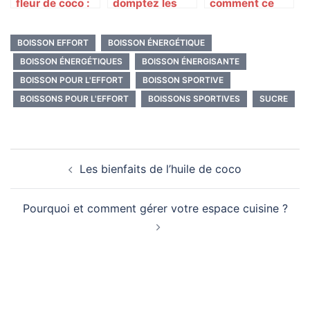
fleur de coco :
domptez les
comment ce
c’est moins
sucres
système va
calorique et
continuer à
BOISSON EFFORT
BOISSON ÉNERGÉTIQUE
bon pour la
empoisonner
santé !
les
BOISSON ÉNERGÉTIQUES
BOISSON ÉNERGISANTE
consommateurs
BOISSON POUR L'EFFORT
BOISSON SPORTIVE
BOISSONS POUR L'EFFORT
BOISSONS SPORTIVES
SUCRE
Navigation
Les bienfaits de l’huile de coco
d’article
Pourquoi et comment gérer votre espace cuisine ?