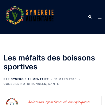
Aller
au
contenu
Recherche
Ouvr
le
men
Les méfaits des boissons
sportives
PAR
SYNERGIE ALIMENTAIRE
11 MARS 2015
CONSEILS NUTRITIONNELS
,
SANTÉ