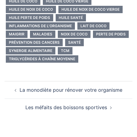
HUILE DE COCO
HUILE DE COCO VIERGE
HUILE DE NOIX DE COCO
HUILE DE NOIX DE COCO VIERGE
HUILE PERTE DE POIDS
HUILE SANTÉ
INFLAMMATIONS DE L'ORGANISME
LAIT DE COCO
MAIGRIR
MALADIES
NOIX DE COCO
PERTE DE POIDS
PRÉVENTION DES CANCERS
SANTÉ
SYNERGIE ALIMENTAIRE
TCM
TRIGLYCÉRIDES À CHAÎNE MOYENNE
Navigation
La monodiète pour rénover votre organisme
d’article
Les méfaits des boissons sportives