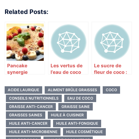
Related Posts:
Pancake
Les vertus de
Le sucre de
synergie
l’eau de coco
fleur de coco :
c’est moins
calorique et
ACIDE LAURIQUE
ALIMENT BRÛLE GRAISSES
COCO
bon pour la
santé !
CONSEILS NUTRITIONNELS
EAU DE COCO
GRAISSE ANTI-CANCER
GRAISSE SAINE
GRAISSES SAINES
HUILE À CUISINER
HUILE ANTI-CANCER
HUILE ANTI-FONGIQUE
HUILE ANTI-MICROBIENNE
HUILE COSMÉTIQUE