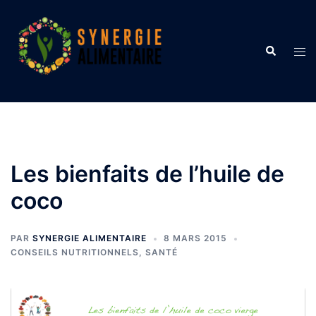
Aller
au
contenu
Recherche
Ouvr
le
men
Les bienfaits de l’huile de
coco
PAR
SYNERGIE ALIMENTAIRE
8 MARS 2015
CONSEILS NUTRITIONNELS
,
SANTÉ