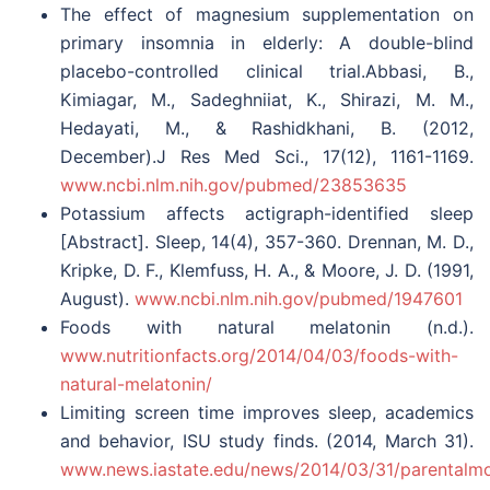
The effect of magnesium supplementation on
primary insomnia in elderly: A double-blind
placebo-controlled clinical trial.Abbasi, B.,
Kimiagar, M., Sadeghniiat, K., Shirazi, M. M.,
Hedayati, M., & Rashidkhani, B. (2012,
December).J Res Med Sci., 17(12), 1161-1169.
www.ncbi.nlm.nih.gov/pubmed/23853635
Potassium affects actigraph-identified sleep
[Abstract]. Sleep, 14(4), 357-360. Drennan, M. D.,
Kripke, D. F., Klemfuss, H. A., & Moore, J. D. (1991,
August).
www.ncbi.nlm.nih.gov/pubmed/1947601
Foods with natural melatonin (n.d.).
www.nutritionfacts.org/2014/04/03/foods-with-
natural-melatonin/
Limiting screen time improves sleep, academics
and behavior, ISU study finds. (2014, March 31).
www.news.iastate.edu/news/2014/03/31/parentalmo