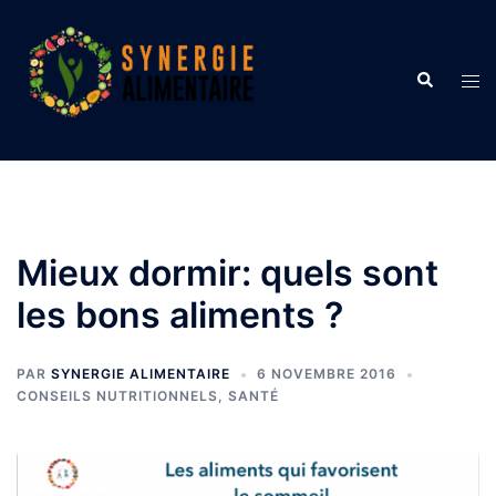
Aller
au
contenu
Recherche
Ouvr
le
men
Mieux dormir: quels sont
les bons aliments ?
PAR
SYNERGIE ALIMENTAIRE
6 NOVEMBRE 2016
CONSEILS NUTRITIONNELS
,
SANTÉ