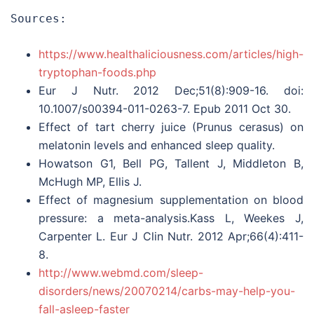
Sources:
https://www.healthaliciousness.com/articles/high-
tryptophan-foods.php
Eur J Nutr. 2012 Dec;51(8):909-16. doi:
10.1007/s00394-011-0263-7. Epub 2011 Oct 30.
Effect of tart cherry juice (Prunus cerasus) on
melatonin levels and enhanced sleep quality.
Howatson G1, Bell PG, Tallent J, Middleton B,
McHugh MP, Ellis J.
Effect of magnesium supplementation on blood
pressure: a meta-analysis.Kass L, Weekes J,
Carpenter L. Eur J Clin Nutr. 2012 Apr;66(4):411-
8.
http://www.webmd.com/sleep-
disorders/news/20070214/carbs-may-help-you-
fall-asleep-faster