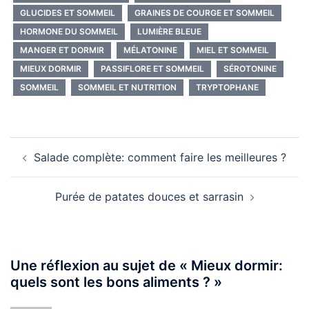
GLUCIDES ET SOMMEIL
GRAINES DE COURGE ET SOMMEIL
HORMONE DU SOMMEIL
LUMIÈRE BLEUE
MANGER ET DORMIR
MÉLATONINE
MIEL ET SOMMEIL
MIEUX DORMIR
PASSIFLORE ET SOMMEIL
SÉROTONINE
SOMMEIL
SOMMEIL ET NUTRITION
TRYPTOPHANE
Navigation
Salade complète: comment faire les meilleures ?
d’article
Purée de patates douces et sarrasin
Une réflexion au sujet de «
Mieux dormir:
quels sont les bons aliments ?
»