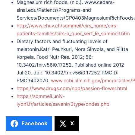
Magnesium rich foods. (n.d.). www.cedars-
sinai.edu/Patients/Programs-and
Services/Documents/CP0403MagnesiumRichFoods.
http://www.chuv.ch/sommeil/cirs_home/cirs-
patients-familles/cirs-a_quoi_sert_le_sommeil.htm
Dietary factors and fluctuating levels of
melatonin.Katri Peuhkuri, Nora Sihvola, and Riitta
Korpela. Food Nutr Res. 2012; 56:
10.3402/fnr.v56i0.17252. Published online 2012
Jul 20. doi: 10.3402/fnr.v56i0.17252 PMCID:
PMC3402070.
www.ncbi.nlm.nih.gov/pmc/article
https://www.drugs.com/npp/passion-flower.html
https://sommeil.univ-
lyon1.fr/articles/savenir/3type/ondes.php
Facebook
X