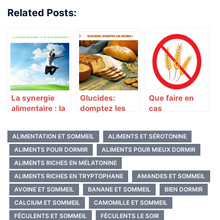
Related Posts:
La synergie
Glucides:
Que faire en
alimentaire : la
domptez les
cas
clé d’une
sucres
d’intolérance
alimentation
au gluten ?
ALIMENTATION ET SOMMEIL
ALIMENTS ET SÉROTONINE
santé
ALIMENTS POUR DORMIR
ALIMENTS POUR MIEUX DORMIR
ALIMENTS RICHES EN MÉLATONINE
ALIMENTS RICHES EN TRYPTOPHANE
AMANDES ET SOMMEIL
AVOINE ET SOMMEIL
BANANE ET SOMMEIL
BIEN DORMIR
CALCIUM ET SOMMEIL
CAMOMILLE ET SOMMEIL
FÉCULENTS ET SOMMEIL
FÉCULENTS LE SOIR