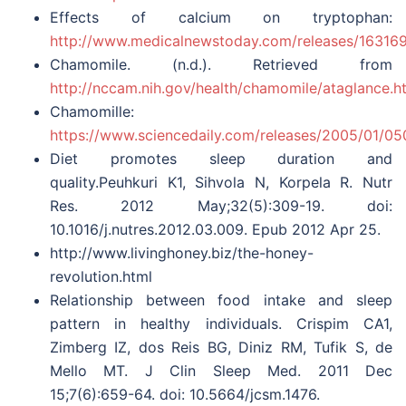
Effects of calcium on tryptophan:
http://www.medicalnewstoday.com/releases/16316
Chamomile. (n.d.). Retrieved from
http://nccam.nih.gov/health/chamomile/ataglance.h
Chamomille:
https://www.sciencedaily.com/releases/2005/01/0
Diet promotes sleep duration and
quality.Peuhkuri K1, Sihvola N, Korpela R. Nutr
Res. 2012 May;32(5):309-19. doi:
10.1016/j.nutres.2012.03.009. Epub 2012 Apr 25.
http://www.livinghoney.biz/the-honey-
revolution.html
Relationship between food intake and sleep
pattern in healthy individuals. Crispim CA1,
Zimberg IZ, dos Reis BG, Diniz RM, Tufik S, de
Mello MT. J Clin Sleep Med. 2011 Dec
15;7(6):659-64. doi: 10.5664/jcsm.1476.