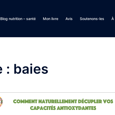
Blog nutrition – santé
Mon livre
Avis
Soutenons-les
À
e :
baies