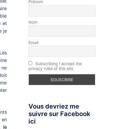
lat
Prénom
uire
ble
Nom
) et
e je
Email
Les
ine
Subscribing I accept the
M ne
privacy rules of this site
doit
a me
eter
Vous devriez me
nts
suivre sur Facebook
 en
ici
t le