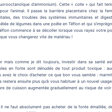
luorooctanoïque d’ammonium). Cette « colle » qui fait teni
our l’animal. Il passe la barrière placentaire chez la fe
ales, des troubles des systèmes immunitaires et digesti
êlée de légumes dans une poêle en Téflon et qui s’imprègn
 Téflon commence à se décoller lorsque vous rayez votre p
 que vous changerez vite de matériau !
er mais comme je dit toujours, investir dans sa santé est
nsiles en fonte sont dénudés de tout produit toxique : au
s avez le choix d’acheter ce que bon vous semble : marmit
us restera ensuite plus qu’à vous habituer à un nouvel usag
ure de cuisson augmentée graduellement au risque de voir 
. Il ne faut absolument pas acheter de la fonte émaillée, d