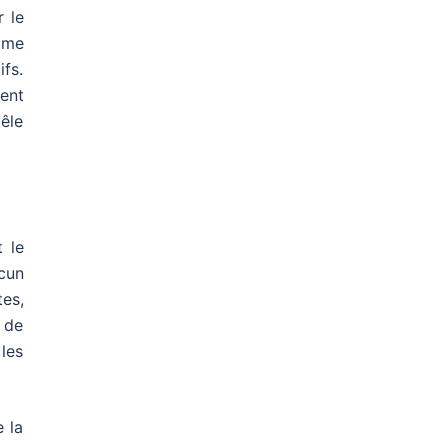
r le
mme
fs.
ent
oêle
 le
cun
es,
e de
les
e la