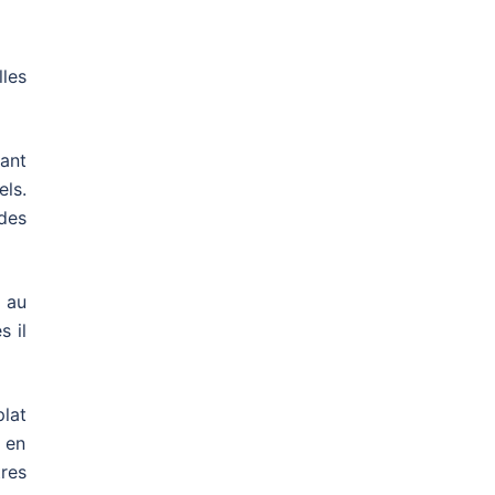
les
ant
ls.
des
 au
s il
lat
 en
res