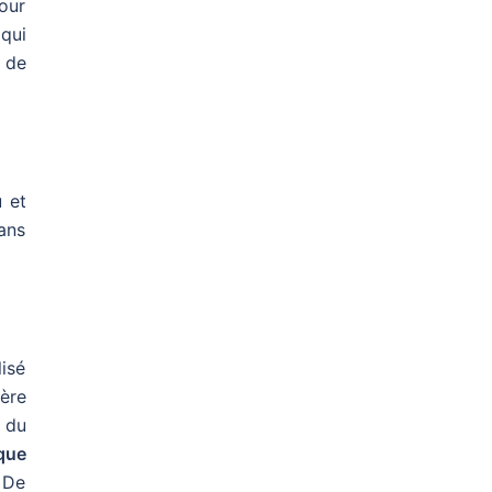
pour
 qui
, de
u et
dans
isé
ère
e du
que
 De