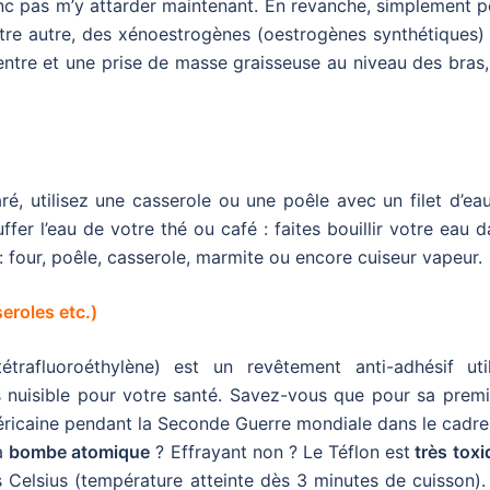
donc pas m’y attarder maintenant. En revanche, simplement 
ntre autre, des xénoestrogènes (oestrogènes synthétiques)
entre et une prise de masse graisseuse au niveau des bras
ré, utilisez une casserole ou une poêle avec un filet d’ea
fer l’eau de votre thé ou café : faites bouillir votre eau 
: four, poêle, casserole, marmite ou encore cuiseur vapeur.
eroles etc.)
rafluoroéthylène) est un revêtement anti-adhésif util
s nuisible pour votre santé. Savez-vous que pour sa premi
américaine pendant la Seconde Guerre mondiale dans le cadr
la
bombe atomique
? Effrayant non ? Le Téflon est
très toxi
 Celsius (température atteinte dès 3 minutes de cuisson).