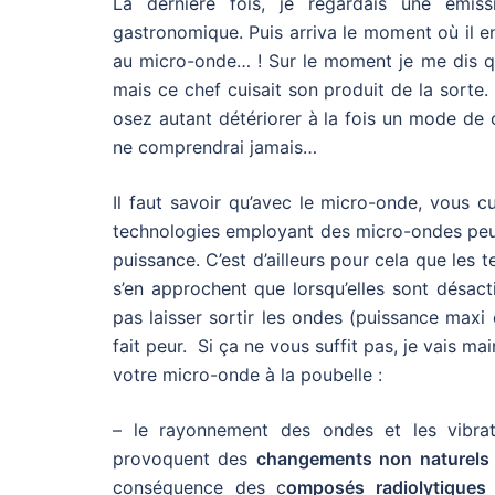
La dernière fois, je regardais une émis
gastronomique. Puis arriva le moment où il en
au micro-onde… ! Sur le moment je me dis que
mais ce chef cuisait son produit de la sorte
osez autant détériorer à la fois un mode de c
ne comprendrai jamais…
Il faut savoir qu’avec le micro-onde, vous 
technologies employant des micro-ondes peuv
puissance. C’est d’ailleurs pour cela que les
s’en approchent que lorsqu’elles sont désact
pas laisser sortir les ondes (puissance maxi
fait peur. Si ça ne vous suffit pas, je vais m
votre micro-onde à la poubelle :
– le rayonnement des ondes et les vibrati
provoquent des
changements non naturels d
conséquence des c
omposés radiolytiques