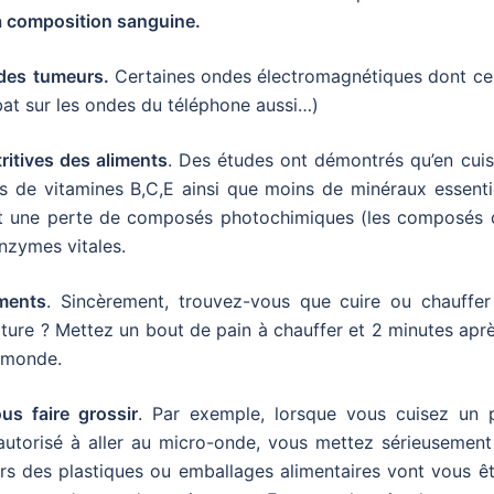
la composition sanguine.
des
tumeurs.
Certaines ondes électromagnétiques dont cel
at sur les ondes du téléphone aussi…)
tritives des aliments
. Des études ont démontrés qu’en cuis
 de vitamines B,C,E ainsi que moins de minéraux essentie
 et une perte de composés photochimiques (les composés 
enzymes vitales.
iments
. Sincèrement, trouvez-vous que cuire ou chauffer
ure ? Mettez un bout de pain à chauffer et 2 minutes aprè
mmonde.
us faire grossir
. Par exemple, lorsque vous cuisez un p
autorisé à aller au micro-onde, vous mettez sérieusement
rs des plastiques ou emballages alimentaires vont vous êt