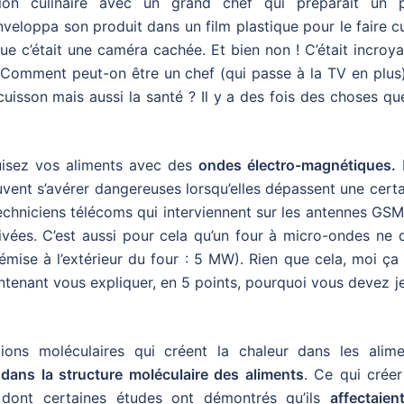
sion culinaire avec un grand chef qui préparait un p
veloppa son produit dans un film plastique pour le faire c
 c’était une caméra cachée. Et bien non ! C’était incroya
. Comment peut-on être un chef (qui passe à la TV en plus
uisson mais aussi la santé ? Il y a des fois des choses qu
cuisez vos aliments avec des
ondes électro-magnétiques.
ent s’avérer dangereuses lorsqu’elles dépassent une certa
 techniciens télécoms qui interviennent sur les antennes GS
ivées. C’est aussi pour cela qu’un four à micro-ondes ne 
 émise à l’extérieur du four : 5 MW). Rien que cela, moi ç
aintenant vous expliquer, en 5 points, pourquoi vous devez j
ons moléculaires qui créent la chaleur dans les alime
ans la structure moléculaire des aliments
. Ce qui créer
dont certaines études ont démontrés qu’ils
affectaien