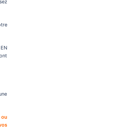
sez
otre
n EN
sont
 une
 ou
 vos