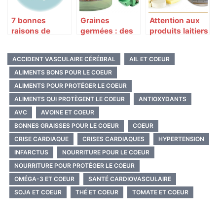
7 bonnes
Graines
Attention aux
raisons de
germées : des
produits laitiers
manger de
vertus
de vache
l’avocat
incroyables
ACCIDENT VASCULAIRE CÉRÉBRAL
AIL ET COEUR
pour la santé
ALIMENTS BONS POUR LE COEUR
ALIMENTS POUR PROTÉGER LE COEUR
ALIMENTS QUI PROTÈGENT LE COEUR
ANTIOXYDANTS
AVC
AVOINE ET COEUR
BONNES GRAISSES POUR LE COEUR
COEUR
CRISE CARDIAQUE
CRISES CARDIAQUES
HYPERTENSION
INFARCTUS
NOURRITURE POUR LE COEUR
NOURRITURE POUR PROTÉGER LE COEUR
OMÉGA-3 ET COEUR
SANTÉ CARDIOVASCULAIRE
SOJA ET COEUR
THÉ ET COEUR
TOMATE ET COEUR