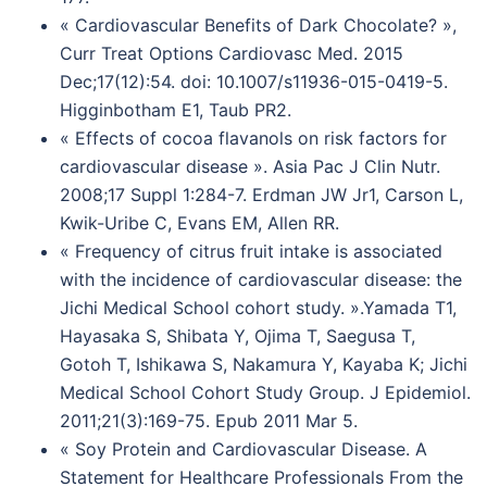
« Cardiovascular Benefits of Dark Chocolate? »,
Curr Treat Options Cardiovasc Med. 2015
Dec;17(12):54. doi: 10.1007/s11936-015-0419-5.
Higginbotham E1, Taub PR2.
« Effects of cocoa flavanols on risk factors for
cardiovascular disease ». Asia Pac J Clin Nutr.
2008;17 Suppl 1:284-7. Erdman JW Jr1, Carson L,
Kwik-Uribe C, Evans EM, Allen RR.
« Frequency of citrus fruit intake is associated
with the incidence of cardiovascular disease: the
Jichi Medical School cohort study. ».Yamada T1,
Hayasaka S, Shibata Y, Ojima T, Saegusa T,
Gotoh T, Ishikawa S, Nakamura Y, Kayaba K; Jichi
Medical School Cohort Study Group. J Epidemiol.
2011;21(3):169-75. Epub 2011 Mar 5.
« Soy Protein and Cardiovascular Disease. A
Statement for Healthcare Professionals From the