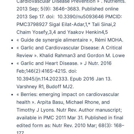
Cardiovascular Disease Prevention » . Nutrients.
2013 Sep; 5(9): 3646–3683. Published online
2013 Sep 17. doi:
10.3390/nu5093646 PMCID:
PMC3798927 Sigal Eilat-Adar,1,* Tali Sinai,2
Chaim Yosefy,3,4 and Yaakov Henkin4,5
« Guide de synergie alimentaire », Rémi MOHA.
« Garlic and Cardiovascular Disease: A Critical
Review ». Khalid Rahman3 and Gordon M. Lowe
« Garlic and Heart Disease. » J Nutr. 2016
Feb;146(2):416S-421S. doi:
10.3945/jn.114.202333. Epub 2016 Jan 13.
Varshney R1, Budoff MJ2.
« Berries: emerging impact on cardiovascular
health ». Arpita Basu, Michael Rhone, and
Timothy J Lyons. Nutr Rev. Author manuscript;
available in PMC 2011 Mar 31. Published in final
edited form as: Nutr Rev. 2010 Mar; 68(3): 168–
177.