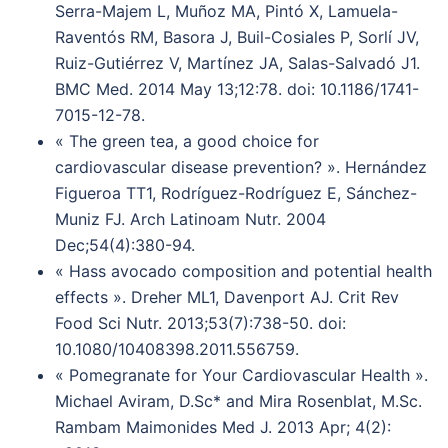
Serra-Majem L, Muñoz MA, Pintó X, Lamuela-
Raventós RM, Basora J, Buil-Cosiales P, Sorlí JV,
Ruiz-Gutiérrez V, Martínez JA, Salas-Salvadó J1.
BMC Med. 2014 May 13;12:78. doi: 10.1186/1741-
7015-12-78.
« The green tea, a good choice for
cardiovascular disease prevention? ». Hernández
Figueroa TT1, Rodríguez-Rodríguez E, Sánchez-
Muniz FJ. Arch Latinoam Nutr. 2004
Dec;54(4):380-94.
« Hass avocado composition and potential health
effects ». Dreher ML1, Davenport AJ. Crit Rev
Food Sci Nutr. 2013;53(7):738-50. doi:
10.1080/10408398.2011.556759.
« Pomegranate for Your Cardiovascular Health ».
Michael Aviram, D.Sc* and Mira Rosenblat, M.Sc.
Rambam Maimonides Med J. 2013 Apr; 4(2):