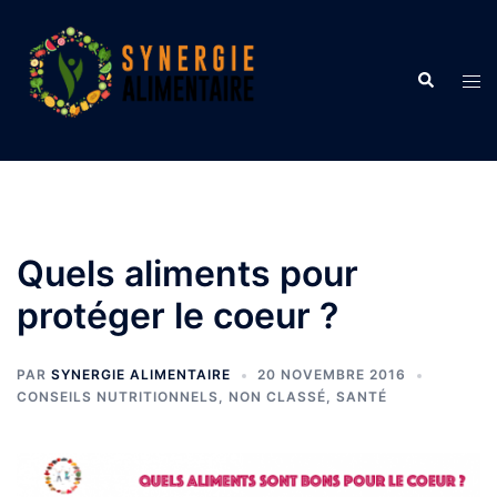
Aller
au
contenu
Recherche
Ouvr
le
men
Quels aliments pour
protéger le coeur ?
PAR
SYNERGIE ALIMENTAIRE
20 NOVEMBRE 2016
CONSEILS NUTRITIONNELS
,
NON CLASSÉ
,
SANTÉ