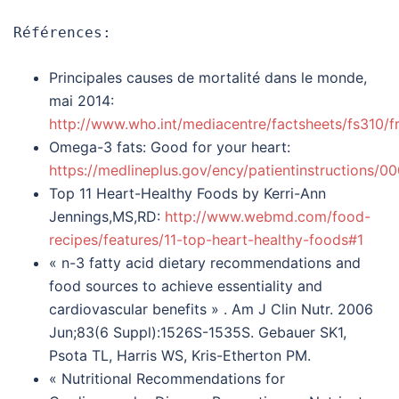
Références:
Principales causes de mortalité dans le monde,
mai 2014:
http://www.who.int/mediacentre/factsheets/fs310/fr
Omega-3 fats: Good for your heart:
https://medlineplus.gov/ency/patientinstructions/0
Top 11 Heart-Healthy Foods by Kerri-Ann
Jennings,MS,RD:
http://www.webmd.com/food-
recipes/features/11-top-heart-healthy-foods#1
« n-3 fatty acid dietary recommendations and
food sources to achieve essentiality and
cardiovascular benefits » . Am J Clin Nutr. 2006
Jun;83(6 Suppl):1526S-1535S. Gebauer SK1,
Psota TL, Harris WS, Kris-Etherton PM.
« Nutritional Recommendations for