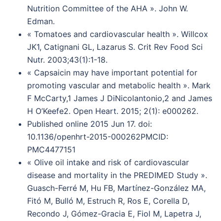
Nutrition Committee of the AHA ». John W.
Edman.
« Tomatoes and cardiovascular health ». Willcox
JK1, Catignani GL, Lazarus S. Crit Rev Food Sci
Nutr. 2003;43(1):1-18.
« Capsaicin may have important potential for
promoting vascular and metabolic health ». Mark
F McCarty,1 James J DiNicolantonio,2 and James
H O’Keefe2. Open Heart. 2015; 2(1): e000262.
Published online 2015 Jun 17. doi:
10.1136/openhrt-2015-000262PMCID:
PMC4477151
« Olive oil intake and risk of cardiovascular
disease and mortality in the PREDIMED Study ».
Guasch-Ferré M, Hu FB, Martínez-González MA,
Fitó M, Bulló M, Estruch R, Ros E, Corella D,
Recondo J, Gómez-Gracia E, Fiol M, Lapetra J,