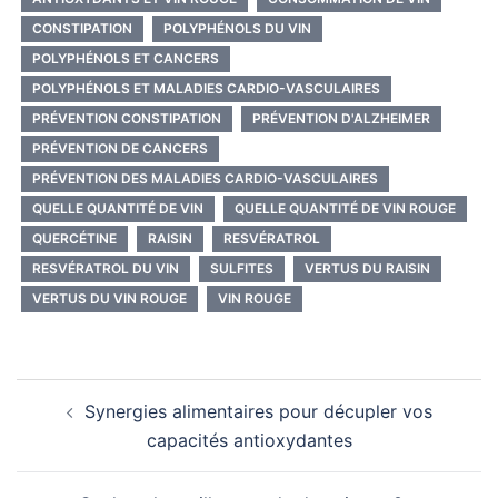
CONSTIPATION
POLYPHÉNOLS DU VIN
POLYPHÉNOLS ET CANCERS
POLYPHÉNOLS ET MALADIES CARDIO-VASCULAIRES
PRÉVENTION CONSTIPATION
PRÉVENTION D'ALZHEIMER
PRÉVENTION DE CANCERS
PRÉVENTION DES MALADIES CARDIO-VASCULAIRES
QUELLE QUANTITÉ DE VIN
QUELLE QUANTITÉ DE VIN ROUGE
QUERCÉTINE
RAISIN
RESVÉRATROL
RESVÉRATROL DU VIN
SULFITES
VERTUS DU RAISIN
VERTUS DU VIN ROUGE
VIN ROUGE
Navigation
Synergies alimentaires pour décupler vos
d’article
capacités antioxydantes