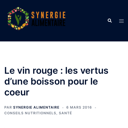
Aller
au
contenu
Recherche
Ouvr
le
men
Le vin rouge : les vertus
d’une boisson pour le
coeur
PAR
SYNERGIE ALIMENTAIRE
6 MARS 2016
CONSEILS NUTRITIONNELS
,
SANTÉ