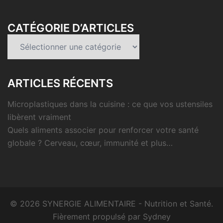
CATÉGORIE D’ARTICLES
Catégorie
d’articles
ARTICLES RÉCENTS
Microplastiques dans la cuisine : ce que vos ustensiles
libèrent vraiment
Quels aliments associer pour renforcer votre santé
globale ? Cerveau, cœur, immunité et plus…
© 2026 SYNERGIE ALIMENTAIRE - Nutrition et Santé.
Fièrement propulsé par
Sydney