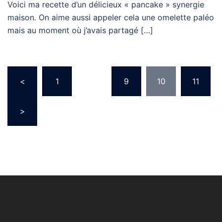
Voici ma recette d’un délicieux « pancake » synergie
maison. On aime aussi appeler cela une omelette paléo
mais au moment où j’avais partagé […]
Pagination
<
1
…
9
10
11
des
publications
>