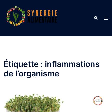
Aller
au
contenu
Recherche
Ouvr
le
men
Étiquette :
inflammations
de l’organisme